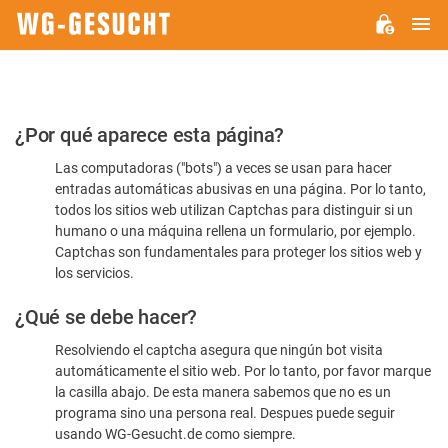
M
WG-
GESUCHT.DE
Por
¿Por qué aparece esta página?
favor,
Las computadoras ("bots") a veces se usan para hacer
confirme
entradas automáticas abusivas en una página. Por lo tanto,
que
todos los sitios web utilizan Captchas para distinguir si un
es
humano o una máquina rellena un formulario, por ejemplo.
Captchas son fundamentales para proteger los sitios web y
humano
los servicios.
¿Qué se debe hacer?
Resolviendo el captcha asegura que ningún bot visita
automáticamente el sitio web. Por lo tanto, por favor marque
la casilla abajo. De esta manera sabemos que no es un
programa sino una persona real. Despues puede seguir
usando WG-Gesucht.de como siempre.