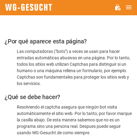
M
WG-
GESUCHT.DE
Por
¿Por qué aparece esta página?
favor,
Las computadoras ("bots") a veces se usan para hacer
confirme
entradas automáticas abusivas en una página. Por lo tanto,
que
todos los sitios web utilizan Captchas para distinguir si un
es
humano o una máquina rellena un formulario, por ejemplo.
Captchas son fundamentales para proteger los sitios web y
humano
los servicios.
¿Qué se debe hacer?
Resolviendo el captcha asegura que ningún bot visita
automáticamente el sitio web. Por lo tanto, por favor marque
la casilla abajo. De esta manera sabemos que no es un
programa sino una persona real. Despues puede seguir
usando WG-Gesucht.de como siempre.