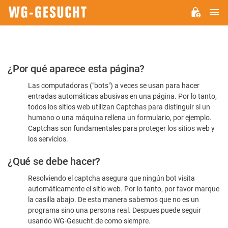
M
WG-
GESUCHT.DE
Por
¿Por qué aparece esta página?
favor,
Las computadoras ("bots") a veces se usan para hacer
confirme
entradas automáticas abusivas en una página. Por lo tanto,
que
todos los sitios web utilizan Captchas para distinguir si un
es
humano o una máquina rellena un formulario, por ejemplo.
Captchas son fundamentales para proteger los sitios web y
humano
los servicios.
¿Qué se debe hacer?
Resolviendo el captcha asegura que ningún bot visita
automáticamente el sitio web. Por lo tanto, por favor marque
la casilla abajo. De esta manera sabemos que no es un
programa sino una persona real. Despues puede seguir
usando WG-Gesucht.de como siempre.