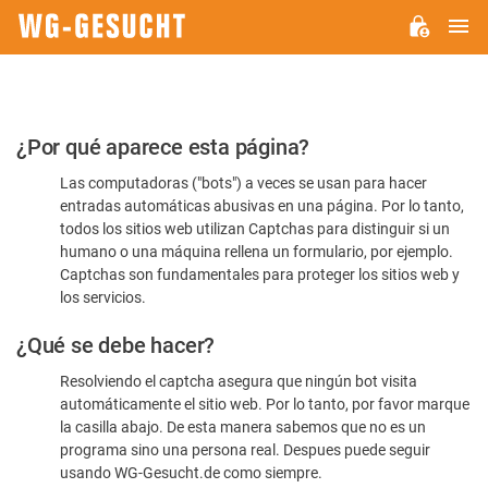
M
WG-
GESUCHT.DE
Por
¿Por qué aparece esta página?
favor,
Las computadoras ("bots") a veces se usan para hacer
confirme
entradas automáticas abusivas en una página. Por lo tanto,
que
todos los sitios web utilizan Captchas para distinguir si un
es
humano o una máquina rellena un formulario, por ejemplo.
Captchas son fundamentales para proteger los sitios web y
humano
los servicios.
¿Qué se debe hacer?
Resolviendo el captcha asegura que ningún bot visita
automáticamente el sitio web. Por lo tanto, por favor marque
la casilla abajo. De esta manera sabemos que no es un
programa sino una persona real. Despues puede seguir
usando WG-Gesucht.de como siempre.