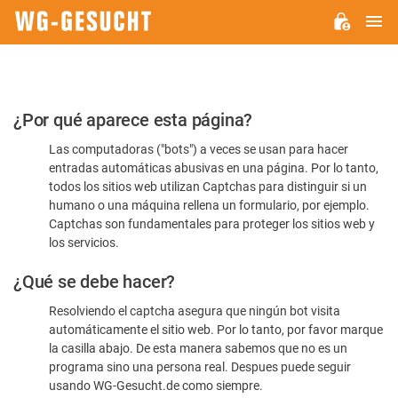
M
WG-
GESUCHT.DE
Por
¿Por qué aparece esta página?
favor,
Las computadoras ("bots") a veces se usan para hacer
confirme
entradas automáticas abusivas en una página. Por lo tanto,
que
todos los sitios web utilizan Captchas para distinguir si un
es
humano o una máquina rellena un formulario, por ejemplo.
Captchas son fundamentales para proteger los sitios web y
humano
los servicios.
¿Qué se debe hacer?
Resolviendo el captcha asegura que ningún bot visita
automáticamente el sitio web. Por lo tanto, por favor marque
la casilla abajo. De esta manera sabemos que no es un
programa sino una persona real. Despues puede seguir
usando WG-Gesucht.de como siempre.