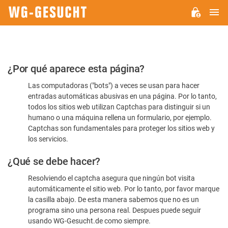
M
WG-
GESUCHT.DE
Por
¿Por qué aparece esta página?
favor,
Las computadoras ("bots") a veces se usan para hacer
confirme
entradas automáticas abusivas en una página. Por lo tanto,
que
todos los sitios web utilizan Captchas para distinguir si un
es
humano o una máquina rellena un formulario, por ejemplo.
Captchas son fundamentales para proteger los sitios web y
humano
los servicios.
¿Qué se debe hacer?
Resolviendo el captcha asegura que ningún bot visita
automáticamente el sitio web. Por lo tanto, por favor marque
la casilla abajo. De esta manera sabemos que no es un
programa sino una persona real. Despues puede seguir
usando WG-Gesucht.de como siempre.