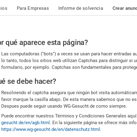
cios
Para Empresas
Informe de solvencia
Crear anun
r
r qué aparece esta página?
or,
Las computadoras ("bots") a veces se usan para hacer entradas a
nfirme
lo tanto, todos los sitios web utilizan Captchas para distinguir s
formulario, por ejemplo. Captchas son fundamentales para proteger
e
é se debe hacer?
mano
Resolviendo el captcha asegura que ningún bot visita automáticame
favor marque la casilla abajo. De esta manera sabemos que no es
Despues puede seguir usando WG-Gesucht.de como siempre.
Puede encontrar nuestros Términos y Condiciones Generales aquí
gesucht.de/en/agb.html
. En la siguiente página se ofrece más inf
https://www.wg-gesucht.de/en/datenschutz.html
.