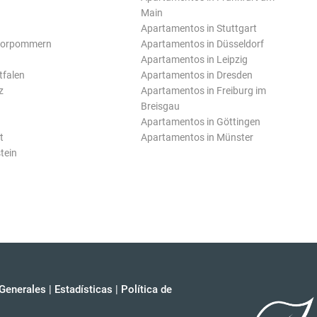
Main
Apartamentos in Stuttgart
Vorpommern
Apartamentos in Düsseldorf
Apartamentos in Leipzig
tfalen
Apartamentos in Dresden
z
Apartamentos in Freiburg im
Breisgau
Apartamentos in Göttingen
t
Apartamentos in Münster
tein
Generales
|
Estadísticas
|
Política de