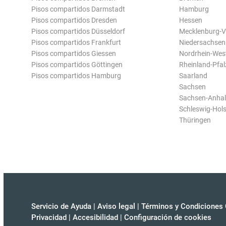
Pisos compartidos Darmstadt
Hamburg
Pisos compartidos Dresden
Hessen
Pisos compartidos Düsseldorf
Mecklenburg-
Pisos compartidos Frankfurt
Niedersachsen
Pisos compartidos Giessen
Nordrhein-Wes
Pisos compartidos Göttingen
Rheinland-Pfal
Pisos compartidos Hamburg
Saarland
Sachsen
Sachsen-Anhal
Schleswig-Hols
Thüringen
Servicio de Ayuda
|
Aviso legal
|
Términos y Condiciones 
Privacidad
|
Accesibilidad
|
Configuración de cookies