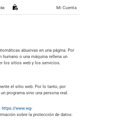
cio
Mi Cuenta
utomáticas abusivas en una página. Por
i un humano o una máquina rellena un
 los sitios web y los servicios.
nte el sitio web. Por lo tanto, por
 un programa sino una persona real.
:
https://www.wg-
ormación sobre la protección de datos: