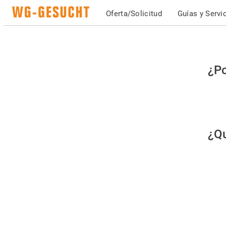
Oferta/Solicitud
Guías y Servi
Po
¿Po
fav
co
qu
¿Qu
es
hu