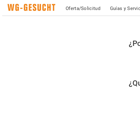
Oferta/Solicitud
Guías y Servi
Po
¿Po
fav
co
qu
¿Qu
es
hu