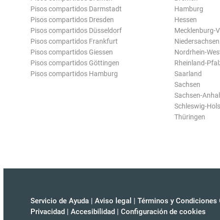
Pisos compartidos Darmstadt
Hamburg
Pisos compartidos Dresden
Hessen
Pisos compartidos Düsseldorf
Mecklenburg-
Pisos compartidos Frankfurt
Niedersachsen
Pisos compartidos Giessen
Nordrhein-Wes
Pisos compartidos Göttingen
Rheinland-Pfal
Pisos compartidos Hamburg
Saarland
Sachsen
Sachsen-Anhal
Schleswig-Hols
Thüringen
Servicio de Ayuda
|
Aviso legal
|
Términos y Condiciones 
Privacidad
|
Accesibilidad
|
Configuración de cookies