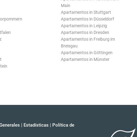
Main
Apartamentos in Stuttgart
Vorpommern
Apartamentos in Düsseldorf
Apartamentos in Leipzig
tfalen
Apartamentos in Dresden
z
Apartamentos in Freiburg im
Breisgau
Apartamentos in Göttingen
t
Apartamentos in Münster
tein
Generales
|
Estadísticas
|
Política de