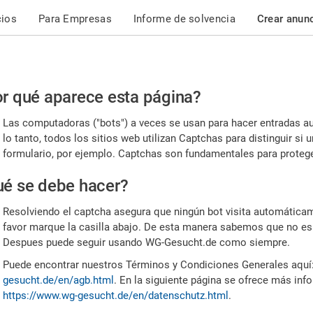
cios
Para Empresas
Informe de solvencia
Crear anun
r
r qué aparece esta página?
or,
Las computadoras ("bots") a veces se usan para hacer entradas a
nfirme
lo tanto, todos los sitios web utilizan Captchas para distinguir s
formulario, por ejemplo. Captchas son fundamentales para proteger
e
é se debe hacer?
mano
Resolviendo el captcha asegura que ningún bot visita automáticame
favor marque la casilla abajo. De esta manera sabemos que no es
Despues puede seguir usando WG-Gesucht.de como siempre.
Puede encontrar nuestros Términos y Condiciones Generales aquí
gesucht.de/en/agb.html
. En la siguiente página se ofrece más inf
https://www.wg-gesucht.de/en/datenschutz.html
.