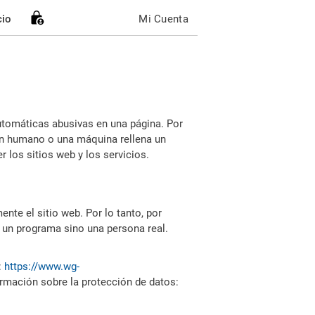
cio
Mi Cuenta
utomáticas abusivas en una página. Por
i un humano o una máquina rellena un
 los sitios web y los servicios.
nte el sitio web. Por lo tanto, por
 un programa sino una persona real.
:
https://www.wg-
ormación sobre la protección de datos: