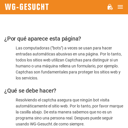
M
WG-
GESUCHT.DE
Por
¿Por qué aparece esta página?
favor,
Las computadoras ("bots") a veces se usan para hacer
confirme
entradas automáticas abusivas en una página. Por lo tanto,
que
todos los sitios web utilizan Captchas para distinguir si un
es
humano o una máquina rellena un formulario, por ejemplo.
Captchas son fundamentales para proteger los sitios web y
humano
los servicios.
¿Qué se debe hacer?
Resolviendo el captcha asegura que ningún bot visita
automáticamente el sitio web. Por lo tanto, por favor marque
la casilla abajo. De esta manera sabemos que no es un
programa sino una persona real. Despues puede seguir
usando WG-Gesucht.de como siempre.