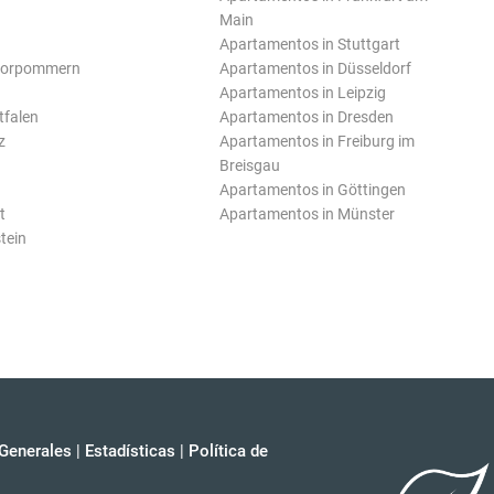
Main
Apartamentos in Stuttgart
Vorpommern
Apartamentos in Düsseldorf
Apartamentos in Leipzig
tfalen
Apartamentos in Dresden
z
Apartamentos in Freiburg im
Breisgau
Apartamentos in Göttingen
t
Apartamentos in Münster
tein
Generales
|
Estadísticas
|
Política de