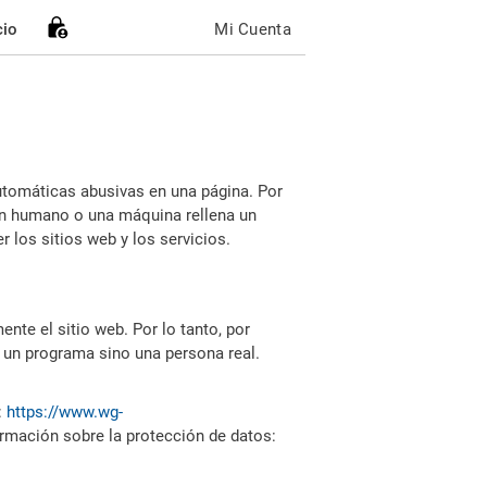
cio
Mi Cuenta
utomáticas abusivas en una página. Por
i un humano o una máquina rellena un
 los sitios web y los servicios.
nte el sitio web. Por lo tanto, por
 un programa sino una persona real.
:
https://www.wg-
ormación sobre la protección de datos: