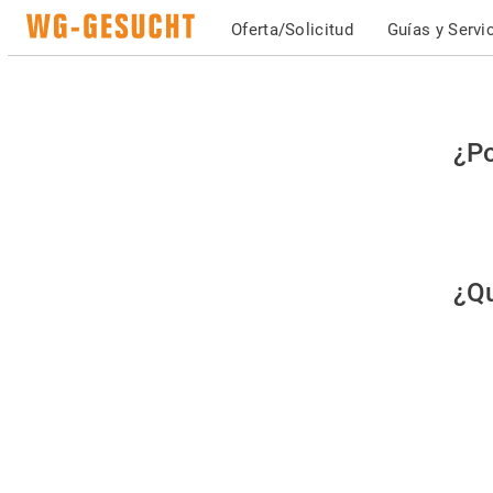
Oferta/Solicitud
Guías y Servi
Po
¿Po
fav
co
qu
¿Qu
es
hu