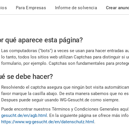
cios
Para Empresas
Informe de solvencia
Crear anun
r
r qué aparece esta página?
or,
Las computadoras ("bots") a veces se usan para hacer entradas a
nfirme
lo tanto, todos los sitios web utilizan Captchas para distinguir s
formulario, por ejemplo. Captchas son fundamentales para proteger
e
é se debe hacer?
mano
Resolviendo el captcha asegura que ningún bot visita automáticame
favor marque la casilla abajo. De esta manera sabemos que no es
Despues puede seguir usando WG-Gesucht.de como siempre.
Puede encontrar nuestros Términos y Condiciones Generales aquí
gesucht.de/en/agb.html
. En la siguiente página se ofrece más inf
https://www.wg-gesucht.de/en/datenschutz.html
.