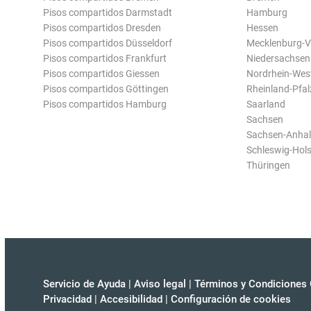
Pisos compartidos Darmstadt
Hamburg
Pisos compartidos Dresden
Hessen
Pisos compartidos Düsseldorf
Mecklenburg-
Pisos compartidos Frankfurt
Niedersachsen
Pisos compartidos Giessen
Nordrhein-Wes
Pisos compartidos Göttingen
Rheinland-Pfal
Pisos compartidos Hamburg
Saarland
Sachsen
Sachsen-Anhal
Schleswig-Hols
Thüringen
Servicio de Ayuda
|
Aviso legal
|
Términos y Condiciones 
Privacidad
|
Accesibilidad
|
Configuración de cookies