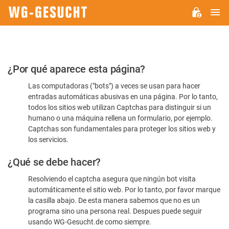
M
WG-
GESUCHT.DE
Por
¿Por qué aparece esta página?
favor,
Las computadoras ("bots") a veces se usan para hacer
confirme
entradas automáticas abusivas en una página. Por lo tanto,
que
todos los sitios web utilizan Captchas para distinguir si un
es
humano o una máquina rellena un formulario, por ejemplo.
Captchas son fundamentales para proteger los sitios web y
humano
los servicios.
¿Qué se debe hacer?
Resolviendo el captcha asegura que ningún bot visita
automáticamente el sitio web. Por lo tanto, por favor marque
la casilla abajo. De esta manera sabemos que no es un
programa sino una persona real. Despues puede seguir
usando WG-Gesucht.de como siempre.