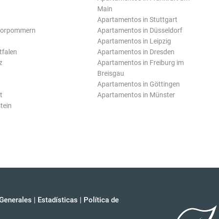
Main
Apartamentos in Stuttgart
Vorpommern
Apartamentos in Düsseldorf
Apartamentos in Leipzig
tfalen
Apartamentos in Dresden
z
Apartamentos in Freiburg im
Breisgau
Apartamentos in Göttingen
t
Apartamentos in Münster
tein
Generales
|
Estadísticas
|
Política de