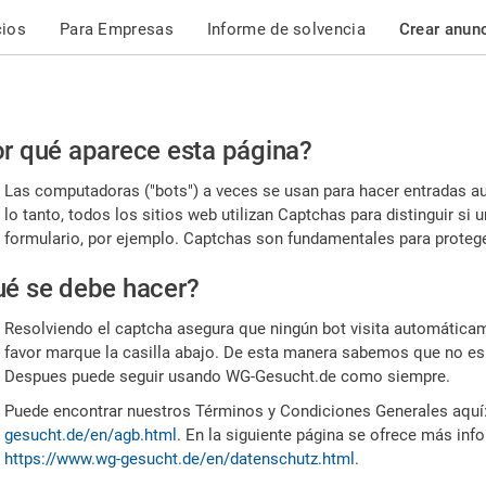
cios
Para Empresas
Informe de solvencia
Crear anun
r
r qué aparece esta página?
or,
Las computadoras ("bots") a veces se usan para hacer entradas a
nfirme
lo tanto, todos los sitios web utilizan Captchas para distinguir s
formulario, por ejemplo. Captchas son fundamentales para proteger
e
é se debe hacer?
mano
Resolviendo el captcha asegura que ningún bot visita automáticame
favor marque la casilla abajo. De esta manera sabemos que no es
Despues puede seguir usando WG-Gesucht.de como siempre.
Puede encontrar nuestros Términos y Condiciones Generales aquí
gesucht.de/en/agb.html
. En la siguiente página se ofrece más inf
https://www.wg-gesucht.de/en/datenschutz.html
.