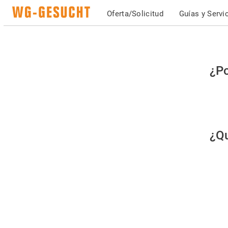
Oferta/Solicitud
Guías y Servi
Po
¿Po
fav
co
qu
¿Qu
es
hu