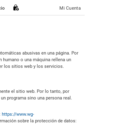
cio
Mi Cuenta
utomáticas abusivas en una página. Por
i un humano o una máquina rellena un
 los sitios web y los servicios.
nte el sitio web. Por lo tanto, por
 un programa sino una persona real.
:
https://www.wg-
ormación sobre la protección de datos: