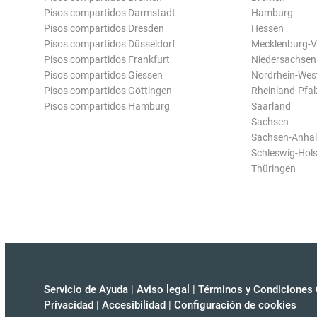
Pisos compartidos Darmstadt
Hamburg
Pisos compartidos Dresden
Hessen
Pisos compartidos Düsseldorf
Mecklenburg-
Pisos compartidos Frankfurt
Niedersachsen
Pisos compartidos Giessen
Nordrhein-Wes
Pisos compartidos Göttingen
Rheinland-Pfal
Pisos compartidos Hamburg
Saarland
Sachsen
Sachsen-Anhal
Schleswig-Hols
Thüringen
Servicio de Ayuda
|
Aviso legal
|
Términos y Condiciones 
Privacidad
|
Accesibilidad
|
Configuración de cookies