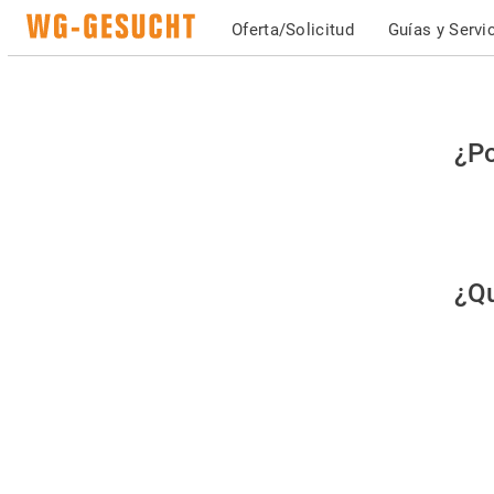
Oferta/Solicitud
Guías y Servi
Po
¿Po
fav
co
qu
¿Qu
es
hu