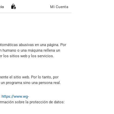
cio
Mi Cuenta
utomáticas abusivas en una página. Por
i un humano o una máquina rellena un
 los sitios web y los servicios.
nte el sitio web. Por lo tanto, por
 un programa sino una persona real.
:
https://www.wg-
ormación sobre la protección de datos: