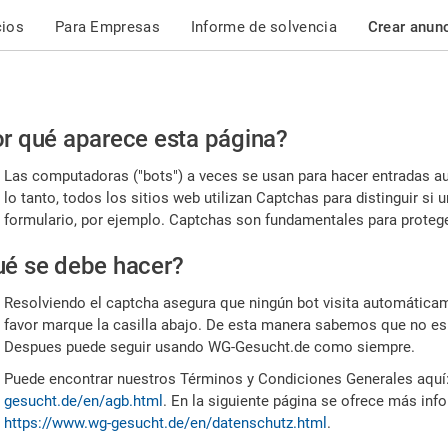
cios
Para Empresas
Informe de solvencia
Crear anun
r
r qué aparece esta página?
or,
Las computadoras ("bots") a veces se usan para hacer entradas a
nfirme
lo tanto, todos los sitios web utilizan Captchas para distinguir s
formulario, por ejemplo. Captchas son fundamentales para proteger
e
é se debe hacer?
mano
Resolviendo el captcha asegura que ningún bot visita automáticame
favor marque la casilla abajo. De esta manera sabemos que no es
Despues puede seguir usando WG-Gesucht.de como siempre.
Puede encontrar nuestros Términos y Condiciones Generales aquí
gesucht.de/en/agb.html
. En la siguiente página se ofrece más inf
https://www.wg-gesucht.de/en/datenschutz.html
.