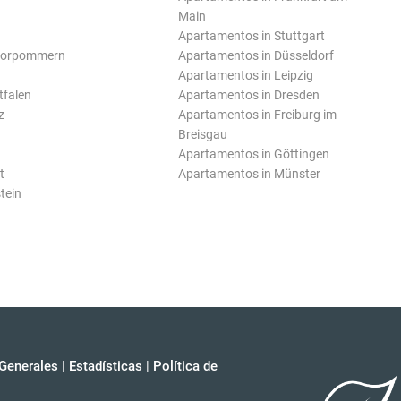
Main
Apartamentos in Stuttgart
Vorpommern
Apartamentos in Düsseldorf
Apartamentos in Leipzig
tfalen
Apartamentos in Dresden
z
Apartamentos in Freiburg im
Breisgau
Apartamentos in Göttingen
t
Apartamentos in Münster
tein
Generales
|
Estadísticas
|
Política de