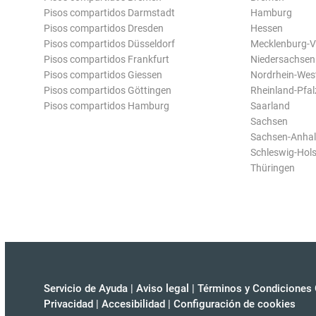
Pisos compartidos Darmstadt
Hamburg
Pisos compartidos Dresden
Hessen
Pisos compartidos Düsseldorf
Mecklenburg-
Pisos compartidos Frankfurt
Niedersachsen
Pisos compartidos Giessen
Nordrhein-Wes
Pisos compartidos Göttingen
Rheinland-Pfal
Pisos compartidos Hamburg
Saarland
Sachsen
Sachsen-Anhal
Schleswig-Hols
Thüringen
Servicio de Ayuda
|
Aviso legal
|
Términos y Condiciones 
Privacidad
|
Accesibilidad
|
Configuración de cookies