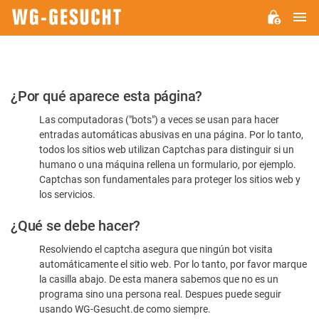
M
WG-
GESUCHT.DE
Por
¿Por qué aparece esta página?
favor,
Las computadoras ("bots") a veces se usan para hacer
confirme
entradas automáticas abusivas en una página. Por lo tanto,
que
todos los sitios web utilizan Captchas para distinguir si un
es
humano o una máquina rellena un formulario, por ejemplo.
Captchas son fundamentales para proteger los sitios web y
humano
los servicios.
¿Qué se debe hacer?
Resolviendo el captcha asegura que ningún bot visita
automáticamente el sitio web. Por lo tanto, por favor marque
la casilla abajo. De esta manera sabemos que no es un
programa sino una persona real. Despues puede seguir
usando WG-Gesucht.de como siempre.