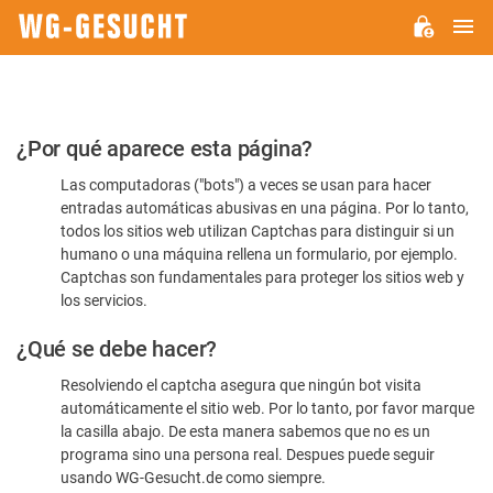
M
WG-
GESUCHT.DE
Por
¿Por qué aparece esta página?
favor,
Las computadoras ("bots") a veces se usan para hacer
confirme
entradas automáticas abusivas en una página. Por lo tanto,
que
todos los sitios web utilizan Captchas para distinguir si un
es
humano o una máquina rellena un formulario, por ejemplo.
Captchas son fundamentales para proteger los sitios web y
humano
los servicios.
¿Qué se debe hacer?
Resolviendo el captcha asegura que ningún bot visita
automáticamente el sitio web. Por lo tanto, por favor marque
la casilla abajo. De esta manera sabemos que no es un
programa sino una persona real. Despues puede seguir
usando WG-Gesucht.de como siempre.