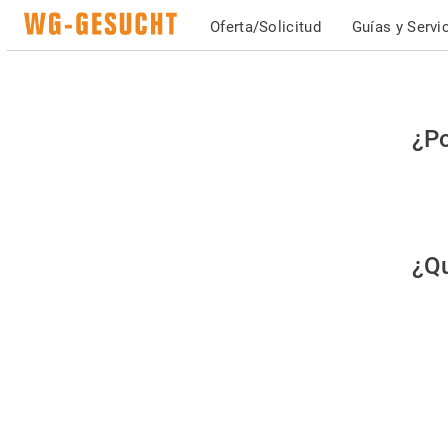
Oferta/Solicitud
Guías y Servi
Po
¿Po
fav
co
qu
¿Qu
es
hu