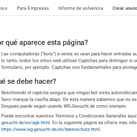
cios
Para Empresas
Informe de solvencia
Crear anun
r
r qué aparece esta página?
or,
Las computadoras ("bots") a veces se usan para hacer entradas a
nfirme
lo tanto, todos los sitios web utilizan Captchas para distinguir s
formulario, por ejemplo. Captchas son fundamentales para proteger
e
é se debe hacer?
mano
Resolviendo el captcha asegura que ningún bot visita automáticame
favor marque la casilla abajo. De esta manera sabemos que no es
Despues puede seguir usando WG-Gesucht.de como siempre.
Puede encontrar nuestros Términos y Condiciones Generales aquí
gesucht.de/en/agb.html
. En la siguiente página se ofrece más inf
https://www.wg-gesucht.de/en/datenschutz.html
.