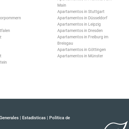
Main
Apartamentos in Stuttgart
Vorpommern
Apartamentos in Düsseldorf
Apartamentos in Leipzig
tfalen
Apartamentos in Dresden
z
Apartamentos in Freiburg im
Breisgau
Apartamentos in Göttingen
t
Apartamentos in Münster
tein
Generales
|
Estadísticas
|
Política de