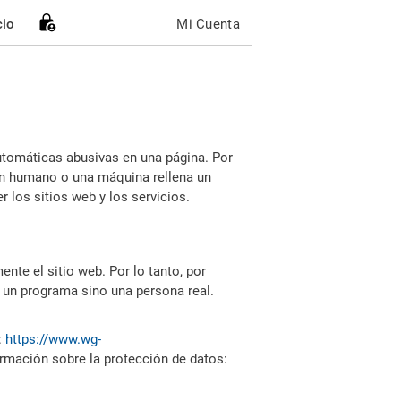
cio
Mi Cuenta
utomáticas abusivas en una página. Por
i un humano o una máquina rellena un
 los sitios web y los servicios.
nte el sitio web. Por lo tanto, por
 un programa sino una persona real.
:
https://www.wg-
ormación sobre la protección de datos: