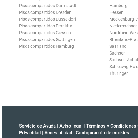
Pisos compartidos Darmstadt
Hamburg
Pisos compartidos Dresden
Hessen
Pisos compartidos Düsseldorf
Mecklenburg-
Pisos compartidos Frankfurt
Niedersachsen
Pisos compartidos Giessen
Nordrhein-Wes
Pisos compartidos Göttingen
Rheinland-Pfal
Pisos compartidos Hamburg
Saarland
Sachsen
Sachsen-Anhal
Schleswig-Hols
Thüringen
Servicio de Ayuda
|
Aviso legal
|
Términos y Condiciones 
Privacidad
|
Accesibilidad
|
Configuración de cookies