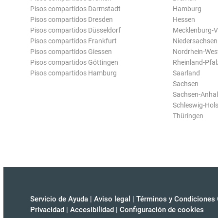
Pisos compartidos Darmstadt
Hamburg
Pisos compartidos Dresden
Hessen
Pisos compartidos Düsseldorf
Mecklenburg-
Pisos compartidos Frankfurt
Niedersachsen
Pisos compartidos Giessen
Nordrhein-Wes
Pisos compartidos Göttingen
Rheinland-Pfal
Pisos compartidos Hamburg
Saarland
Sachsen
Sachsen-Anhal
Schleswig-Hols
Thüringen
Servicio de Ayuda
|
Aviso legal
|
Términos y Condiciones 
Privacidad
|
Accesibilidad
|
Configuración de cookies