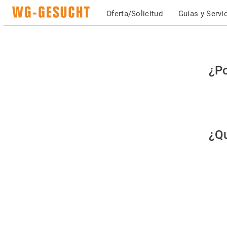
Oferta/Solicitud
Guías y Servi
Po
¿Po
fav
co
qu
¿Qu
es
hu