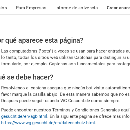
cios
Para Empresas
Informe de solvencia
Crear anun
r
r qué aparece esta página?
or,
Las computadoras ("bots") a veces se usan para hacer entradas a
nfirme
lo tanto, todos los sitios web utilizan Captchas para distinguir s
formulario, por ejemplo. Captchas son fundamentales para proteger
e
é se debe hacer?
mano
Resolviendo el captcha asegura que ningún bot visita automáticame
favor marque la casilla abajo. De esta manera sabemos que no es
Despues puede seguir usando WG-Gesucht.de como siempre.
Puede encontrar nuestros Términos y Condiciones Generales aquí
gesucht.de/en/agb.html
. En la siguiente página se ofrece más inf
https://www.wg-gesucht.de/en/datenschutz.html
.