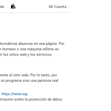
cio
Mi Cuenta
utomáticas abusivas en una página. Por
i un humano o una máquina rellena un
 los sitios web y los servicios.
nte el sitio web. Por lo tanto, por
 un programa sino una persona real.
:
https://www.wg-
ormación sobre la protección de datos: