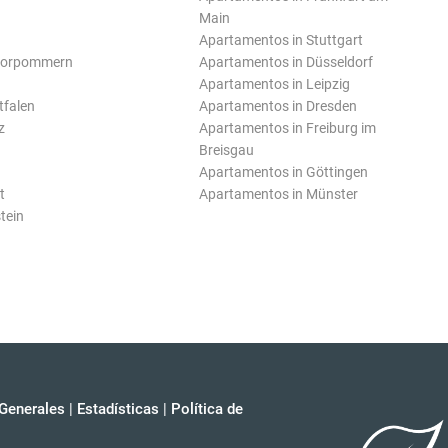
Main
Apartamentos in Stuttgart
Vorpommern
Apartamentos in Düsseldorf
Apartamentos in Leipzig
tfalen
Apartamentos in Dresden
z
Apartamentos in Freiburg im
Breisgau
Apartamentos in Göttingen
t
Apartamentos in Münster
tein
Generales
|
Estadísticas
|
Política de