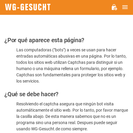
M
WG-
GESUCHT.DE
Por
¿Por qué aparece esta página?
favor,
Las computadoras ("bots") a veces se usan para hacer
confirme
entradas automáticas abusivas en una página. Por lo tanto,
que
todos los sitios web utilizan Captchas para distinguir si un
es
humano o una máquina rellena un formulario, por ejemplo.
Captchas son fundamentales para proteger los sitios web y
humano
los servicios.
¿Qué se debe hacer?
Resolviendo el captcha asegura que ningún bot visita
automáticamente el sitio web. Por lo tanto, por favor marque
la casilla abajo. De esta manera sabemos que no es un
programa sino una persona real. Despues puede seguir
usando WG-Gesucht.de como siempre.