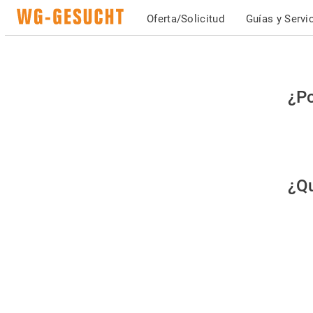
Oferta/Solicitud
Guías y Servi
Po
¿Po
fav
co
qu
¿Qu
es
hu