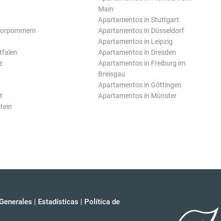
Main
Apartamentos in Stuttgart
Vorpommern
Apartamentos in Düsseldorf
Apartamentos in Leipzig
tfalen
Apartamentos in Dresden
z
Apartamentos in Freiburg im
Breisgau
Apartamentos in Göttingen
t
Apartamentos in Münster
tein
Generales
|
Estadísticas
|
Política de