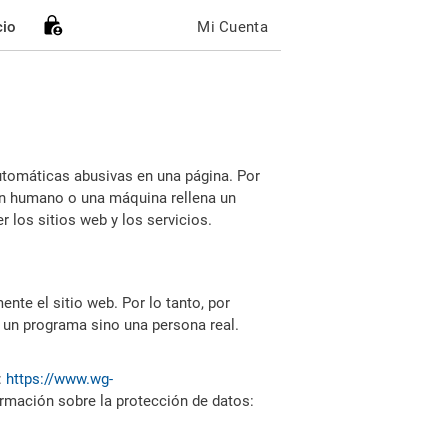
cio
Mi Cuenta
utomáticas abusivas en una página. Por
i un humano o una máquina rellena un
 los sitios web y los servicios.
nte el sitio web. Por lo tanto, por
 un programa sino una persona real.
:
https://www.wg-
ormación sobre la protección de datos: