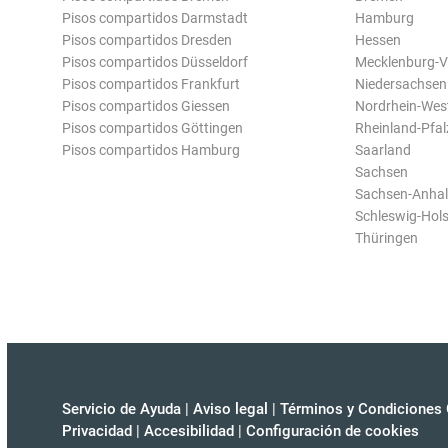
Pisos compartidos Darmstadt
Hamburg
Pisos compartidos Dresden
Hessen
Pisos compartidos Düsseldorf
Mecklenburg-
Pisos compartidos Frankfurt
Niedersachsen
Pisos compartidos Giessen
Nordrhein-Wes
Pisos compartidos Göttingen
Rheinland-Pfal
Pisos compartidos Hamburg
Saarland
Sachsen
Sachsen-Anhal
Schleswig-Hols
Thüringen
Servicio de Ayuda
|
Aviso legal
|
Términos y Condiciones 
Privacidad
|
Accesibilidad
|
Configuración de cookies