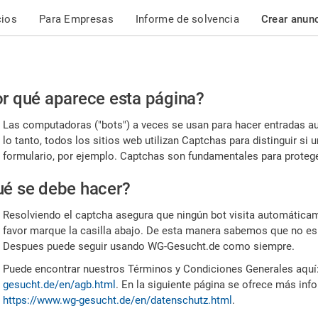
cios
Para Empresas
Informe de solvencia
Crear anun
r
r qué aparece esta página?
or,
Las computadoras ("bots") a veces se usan para hacer entradas a
nfirme
lo tanto, todos los sitios web utilizan Captchas para distinguir s
formulario, por ejemplo. Captchas son fundamentales para proteger
e
é se debe hacer?
mano
Resolviendo el captcha asegura que ningún bot visita automáticame
favor marque la casilla abajo. De esta manera sabemos que no es
Despues puede seguir usando WG-Gesucht.de como siempre.
Puede encontrar nuestros Términos y Condiciones Generales aquí
gesucht.de/en/agb.html
. En la siguiente página se ofrece más inf
https://www.wg-gesucht.de/en/datenschutz.html
.