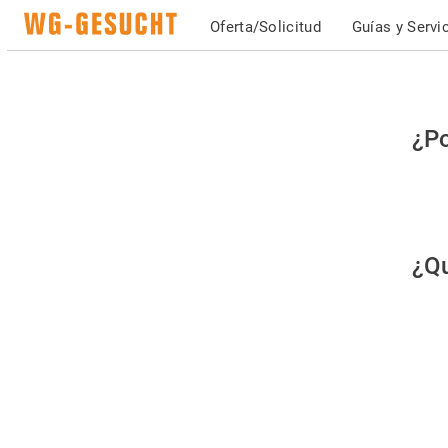
Oferta/Solicitud
Guías y Servi
Po
¿Po
fav
co
qu
¿Qu
es
hu