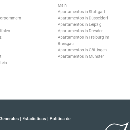
Main
Apartamentos in Stuttgart
Vorpommern
Apartamentos in Düsseldorf
Apartamentos in Leipzig
tfalen
Apartamentos in Dresden
z
Apartamentos in Freiburg im
Breisgau
Apartamentos in Göttingen
t
Apartamentos in Münster
tein
Generales
|
Estadísticas
|
Política de