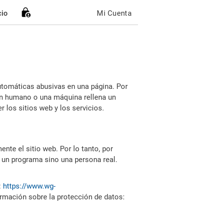
cio
Mi Cuenta
utomáticas abusivas en una página. Por
i un humano o una máquina rellena un
 los sitios web y los servicios.
nte el sitio web. Por lo tanto, por
 un programa sino una persona real.
:
https://www.wg-
ormación sobre la protección de datos: