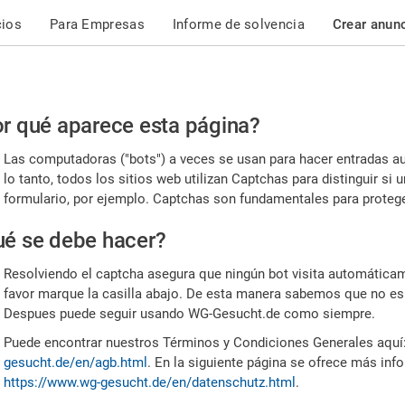
cios
Para Empresas
Informe de solvencia
Crear anun
r
r qué aparece esta página?
or,
Las computadoras ("bots") a veces se usan para hacer entradas a
nfirme
lo tanto, todos los sitios web utilizan Captchas para distinguir s
formulario, por ejemplo. Captchas son fundamentales para proteger
e
é se debe hacer?
mano
Resolviendo el captcha asegura que ningún bot visita automáticame
favor marque la casilla abajo. De esta manera sabemos que no es
Despues puede seguir usando WG-Gesucht.de como siempre.
Puede encontrar nuestros Términos y Condiciones Generales aquí
gesucht.de/en/agb.html
. En la siguiente página se ofrece más inf
https://www.wg-gesucht.de/en/datenschutz.html
.