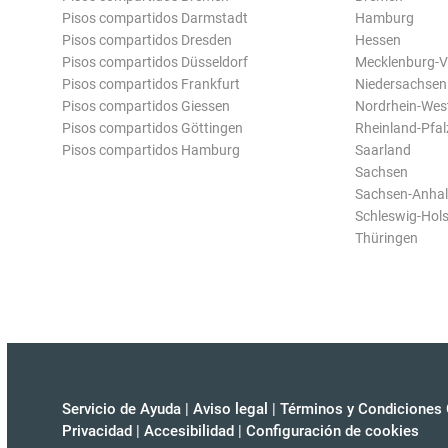
Pisos compartidos Darmstadt
Hamburg
Pisos compartidos Dresden
Hessen
Pisos compartidos Düsseldorf
Mecklenburg-
Pisos compartidos Frankfurt
Niedersachsen
Pisos compartidos Giessen
Nordrhein-Wes
Pisos compartidos Göttingen
Rheinland-Pfal
Pisos compartidos Hamburg
Saarland
Sachsen
Sachsen-Anhal
Schleswig-Hols
Thüringen
Servicio de Ayuda
|
Aviso legal
|
Términos y Condiciones 
Privacidad
|
Accesibilidad
|
Configuración de cookies