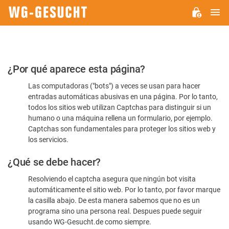
M
WG-
GESUCHT.DE
Por
¿Por qué aparece esta página?
favor,
Las computadoras ("bots") a veces se usan para hacer
confirme
entradas automáticas abusivas en una página. Por lo tanto,
que
todos los sitios web utilizan Captchas para distinguir si un
es
humano o una máquina rellena un formulario, por ejemplo.
Captchas son fundamentales para proteger los sitios web y
humano
los servicios.
¿Qué se debe hacer?
Resolviendo el captcha asegura que ningún bot visita
automáticamente el sitio web. Por lo tanto, por favor marque
la casilla abajo. De esta manera sabemos que no es un
programa sino una persona real. Despues puede seguir
usando WG-Gesucht.de como siempre.