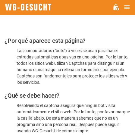
M
WG-
GESUCHT.DE
Por
¿Por qué aparece esta página?
favor,
Las computadoras ("bots") a veces se usan para hacer
confirme
entradas automáticas abusivas en una página. Por lo tanto,
que
todos los sitios web utilizan Captchas para distinguir si un
es
humano o una máquina rellena un formulario, por ejemplo.
Captchas son fundamentales para proteger los sitios web y
humano
los servicios.
¿Qué se debe hacer?
Resolviendo el captcha asegura que ningún bot visita
automáticamente el sitio web. Por lo tanto, por favor marque
la casilla abajo. De esta manera sabemos que no es un
programa sino una persona real. Despues puede seguir
usando WG-Gesucht.de como siempre.