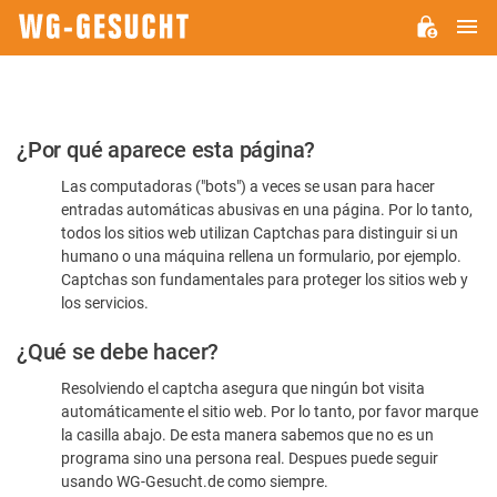
M
WG-
GESUCHT.DE
Por
¿Por qué aparece esta página?
favor,
Las computadoras ("bots") a veces se usan para hacer
confirme
entradas automáticas abusivas en una página. Por lo tanto,
que
todos los sitios web utilizan Captchas para distinguir si un
es
humano o una máquina rellena un formulario, por ejemplo.
Captchas son fundamentales para proteger los sitios web y
humano
los servicios.
¿Qué se debe hacer?
Resolviendo el captcha asegura que ningún bot visita
automáticamente el sitio web. Por lo tanto, por favor marque
la casilla abajo. De esta manera sabemos que no es un
programa sino una persona real. Despues puede seguir
usando WG-Gesucht.de como siempre.