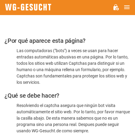
M
WG-
GESUCHT.DE
Por
¿Por qué aparece esta página?
favor,
Las computadoras ("bots") a veces se usan para hacer
confirme
entradas automáticas abusivas en una página. Por lo tanto,
que
todos los sitios web utilizan Captchas para distinguir si un
es
humano o una máquina rellena un formulario, por ejemplo.
Captchas son fundamentales para proteger los sitios web y
humano
los servicios.
¿Qué se debe hacer?
Resolviendo el captcha asegura que ningún bot visita
automáticamente el sitio web. Por lo tanto, por favor marque
la casilla abajo. De esta manera sabemos que no es un
programa sino una persona real. Despues puede seguir
usando WG-Gesucht.de como siempre.