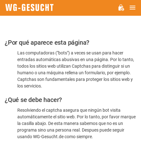
M
WG-
GESUCHT.DE
Por
¿Por qué aparece esta página?
favor,
Las computadoras ("bots") a veces se usan para hacer
confirme
entradas automáticas abusivas en una página. Por lo tanto,
que
todos los sitios web utilizan Captchas para distinguir si un
es
humano o una máquina rellena un formulario, por ejemplo.
Captchas son fundamentales para proteger los sitios web y
humano
los servicios.
¿Qué se debe hacer?
Resolviendo el captcha asegura que ningún bot visita
automáticamente el sitio web. Por lo tanto, por favor marque
la casilla abajo. De esta manera sabemos que no es un
programa sino una persona real. Despues puede seguir
usando WG-Gesucht.de como siempre.