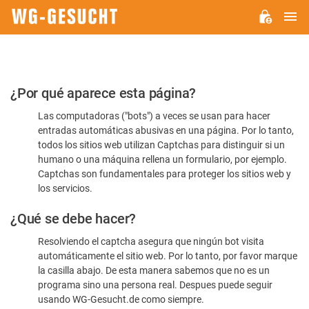
M
WG-
GESUCHT.DE
Por
¿Por qué aparece esta página?
favor,
Las computadoras ("bots") a veces se usan para hacer
confirme
entradas automáticas abusivas en una página. Por lo tanto,
que
todos los sitios web utilizan Captchas para distinguir si un
es
humano o una máquina rellena un formulario, por ejemplo.
Captchas son fundamentales para proteger los sitios web y
humano
los servicios.
¿Qué se debe hacer?
Resolviendo el captcha asegura que ningún bot visita
automáticamente el sitio web. Por lo tanto, por favor marque
la casilla abajo. De esta manera sabemos que no es un
programa sino una persona real. Despues puede seguir
usando WG-Gesucht.de como siempre.