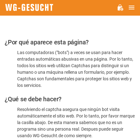
M
WG-
GESUCHT.DE
Por
¿Por qué aparece esta página?
favor,
Las computadoras ("bots") a veces se usan para hacer
confirme
entradas automáticas abusivas en una página. Por lo tanto,
que
todos los sitios web utilizan Captchas para distinguir si un
es
humano o una máquina rellena un formulario, por ejemplo.
Captchas son fundamentales para proteger los sitios web y
humano
los servicios.
¿Qué se debe hacer?
Resolviendo el captcha asegura que ningún bot visita
automáticamente el sitio web. Por lo tanto, por favor marque
la casilla abajo. De esta manera sabemos que no es un
programa sino una persona real. Despues puede seguir
usando WG-Gesucht.de como siempre.