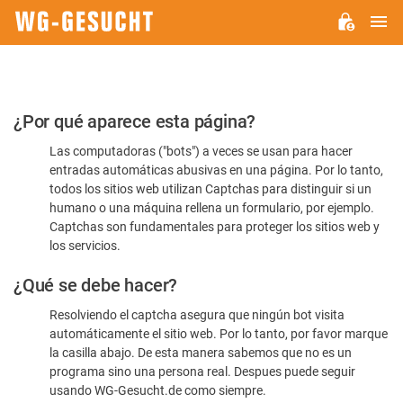
M
WG-
GESUCHT.DE
Por
¿Por qué aparece esta página?
favor,
Las computadoras ("bots") a veces se usan para hacer
confirme
entradas automáticas abusivas en una página. Por lo tanto,
que
todos los sitios web utilizan Captchas para distinguir si un
es
humano o una máquina rellena un formulario, por ejemplo.
Captchas son fundamentales para proteger los sitios web y
humano
los servicios.
¿Qué se debe hacer?
Resolviendo el captcha asegura que ningún bot visita
automáticamente el sitio web. Por lo tanto, por favor marque
la casilla abajo. De esta manera sabemos que no es un
programa sino una persona real. Despues puede seguir
usando WG-Gesucht.de como siempre.