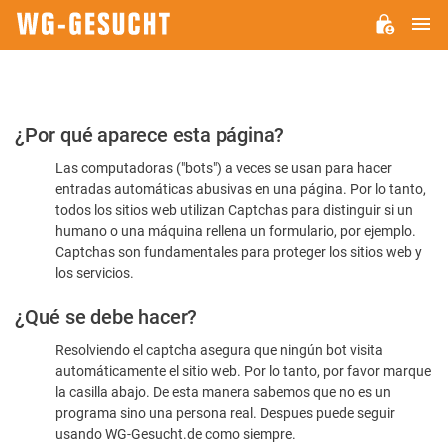
M
WG-
GESUCHT.DE
Por
¿Por qué aparece esta página?
favor,
Las computadoras ("bots") a veces se usan para hacer
confirme
entradas automáticas abusivas en una página. Por lo tanto,
que
todos los sitios web utilizan Captchas para distinguir si un
es
humano o una máquina rellena un formulario, por ejemplo.
Captchas son fundamentales para proteger los sitios web y
humano
los servicios.
¿Qué se debe hacer?
Resolviendo el captcha asegura que ningún bot visita
automáticamente el sitio web. Por lo tanto, por favor marque
la casilla abajo. De esta manera sabemos que no es un
programa sino una persona real. Despues puede seguir
usando WG-Gesucht.de como siempre.