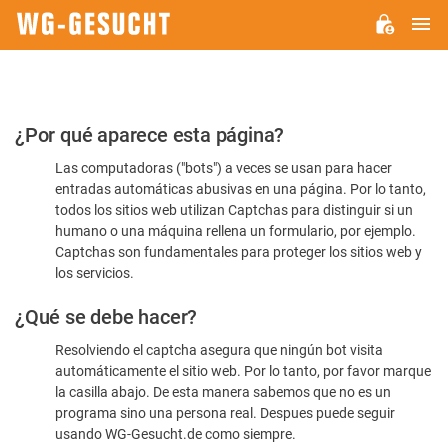
M
WG-
GESUCHT.DE
Por
¿Por qué aparece esta página?
favor,
Las computadoras ("bots") a veces se usan para hacer
confirme
entradas automáticas abusivas en una página. Por lo tanto,
que
todos los sitios web utilizan Captchas para distinguir si un
es
humano o una máquina rellena un formulario, por ejemplo.
Captchas son fundamentales para proteger los sitios web y
humano
los servicios.
¿Qué se debe hacer?
Resolviendo el captcha asegura que ningún bot visita
automáticamente el sitio web. Por lo tanto, por favor marque
la casilla abajo. De esta manera sabemos que no es un
programa sino una persona real. Despues puede seguir
usando WG-Gesucht.de como siempre.