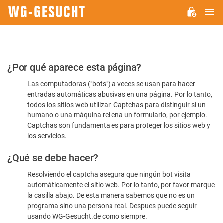
M
WG-
GESUCHT.DE
Por
¿Por qué aparece esta página?
favor,
Las computadoras ("bots") a veces se usan para hacer
confirme
entradas automáticas abusivas en una página. Por lo tanto,
que
todos los sitios web utilizan Captchas para distinguir si un
es
humano o una máquina rellena un formulario, por ejemplo.
Captchas son fundamentales para proteger los sitios web y
humano
los servicios.
¿Qué se debe hacer?
Resolviendo el captcha asegura que ningún bot visita
automáticamente el sitio web. Por lo tanto, por favor marque
la casilla abajo. De esta manera sabemos que no es un
programa sino una persona real. Despues puede seguir
usando WG-Gesucht.de como siempre.