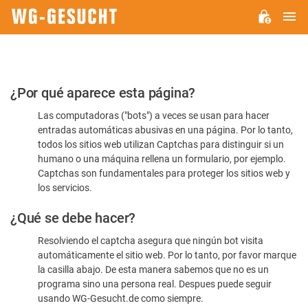
M
WG-
GESUCHT.DE
Por
¿Por qué aparece esta página?
favor,
Las computadoras ("bots") a veces se usan para hacer
confirme
entradas automáticas abusivas en una página. Por lo tanto,
que
todos los sitios web utilizan Captchas para distinguir si un
es
humano o una máquina rellena un formulario, por ejemplo.
Captchas son fundamentales para proteger los sitios web y
humano
los servicios.
¿Qué se debe hacer?
Resolviendo el captcha asegura que ningún bot visita
automáticamente el sitio web. Por lo tanto, por favor marque
la casilla abajo. De esta manera sabemos que no es un
programa sino una persona real. Despues puede seguir
usando WG-Gesucht.de como siempre.