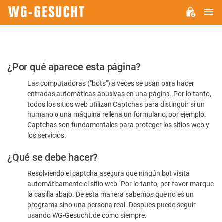
M
WG-
GESUCHT.DE
Por
¿Por qué aparece esta página?
favor,
Las computadoras ("bots") a veces se usan para hacer
confirme
entradas automáticas abusivas en una página. Por lo tanto,
que
todos los sitios web utilizan Captchas para distinguir si un
es
humano o una máquina rellena un formulario, por ejemplo.
Captchas son fundamentales para proteger los sitios web y
humano
los servicios.
¿Qué se debe hacer?
Resolviendo el captcha asegura que ningún bot visita
automáticamente el sitio web. Por lo tanto, por favor marque
la casilla abajo. De esta manera sabemos que no es un
programa sino una persona real. Despues puede seguir
usando WG-Gesucht.de como siempre.