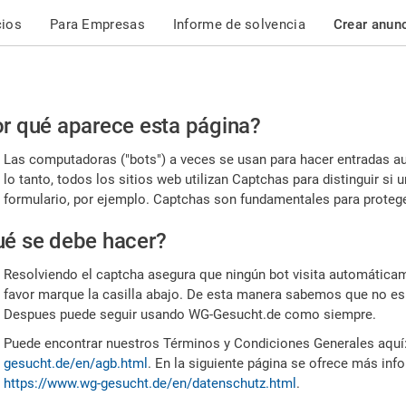
cios
Para Empresas
Informe de solvencia
Crear anun
r
r qué aparece esta página?
or,
Las computadoras ("bots") a veces se usan para hacer entradas a
nfirme
lo tanto, todos los sitios web utilizan Captchas para distinguir s
formulario, por ejemplo. Captchas son fundamentales para proteger
e
é se debe hacer?
mano
Resolviendo el captcha asegura que ningún bot visita automáticame
favor marque la casilla abajo. De esta manera sabemos que no es
Despues puede seguir usando WG-Gesucht.de como siempre.
Puede encontrar nuestros Términos y Condiciones Generales aquí
gesucht.de/en/agb.html
. En la siguiente página se ofrece más inf
https://www.wg-gesucht.de/en/datenschutz.html
.