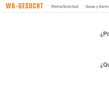
Oferta/Solicitud
Guías y Servi
Po
¿Po
fav
co
qu
¿Qu
es
hu