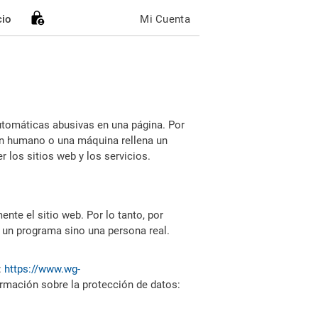
cio
Mi Cuenta
utomáticas abusivas en una página. Por
i un humano o una máquina rellena un
 los sitios web y los servicios.
nte el sitio web. Por lo tanto, por
 un programa sino una persona real.
:
https://www.wg-
ormación sobre la protección de datos: