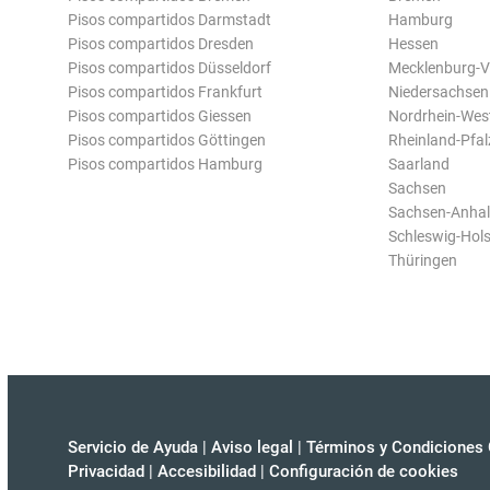
Pisos compartidos Darmstadt
Hamburg
Pisos compartidos Dresden
Hessen
Pisos compartidos Düsseldorf
Mecklenburg-
Pisos compartidos Frankfurt
Niedersachsen
Pisos compartidos Giessen
Nordrhein-Wes
Pisos compartidos Göttingen
Rheinland-Pfal
Pisos compartidos Hamburg
Saarland
Sachsen
Sachsen-Anhal
Schleswig-Hols
Thüringen
Servicio de Ayuda
|
Aviso legal
|
Términos y Condiciones 
Privacidad
|
Accesibilidad
|
Configuración de cookies