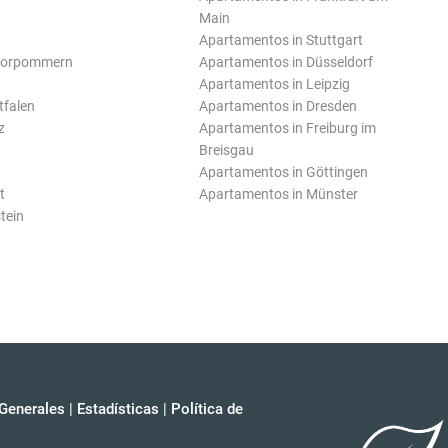
Main
Apartamentos in Stuttgart
Vorpommern
Apartamentos in Düsseldorf
Apartamentos in Leipzig
tfalen
Apartamentos in Dresden
z
Apartamentos in Freiburg im
Breisgau
Apartamentos in Göttingen
t
Apartamentos in Münster
tein
Generales
|
Estadísticas
|
Política de