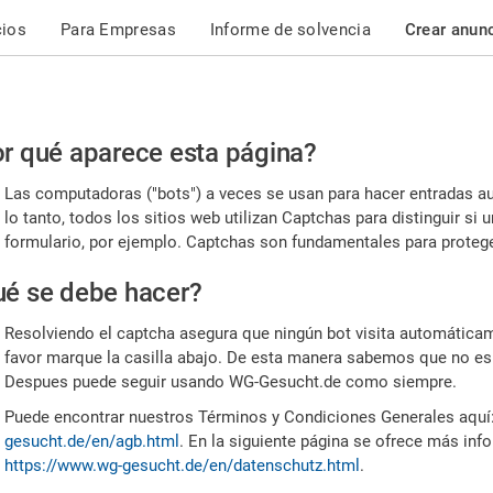
cios
Para Empresas
Informe de solvencia
Crear anun
r
r qué aparece esta página?
or,
Las computadoras ("bots") a veces se usan para hacer entradas a
nfirme
lo tanto, todos los sitios web utilizan Captchas para distinguir s
formulario, por ejemplo. Captchas son fundamentales para proteger
e
é se debe hacer?
mano
Resolviendo el captcha asegura que ningún bot visita automáticame
favor marque la casilla abajo. De esta manera sabemos que no es
Despues puede seguir usando WG-Gesucht.de como siempre.
Puede encontrar nuestros Términos y Condiciones Generales aquí
gesucht.de/en/agb.html
. En la siguiente página se ofrece más inf
https://www.wg-gesucht.de/en/datenschutz.html
.