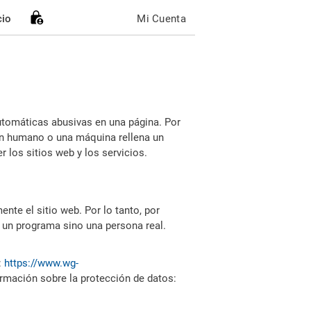
cio
Mi Cuenta
utomáticas abusivas en una página. Por
i un humano o una máquina rellena un
 los sitios web y los servicios.
nte el sitio web. Por lo tanto, por
 un programa sino una persona real.
:
https://www.wg-
ormación sobre la protección de datos: