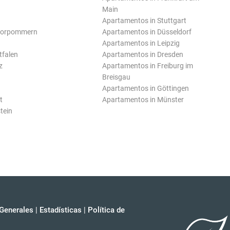
Main
Apartamentos in Stuttgart
Vorpommern
Apartamentos in Düsseldorf
Apartamentos in Leipzig
tfalen
Apartamentos in Dresden
z
Apartamentos in Freiburg im
Breisgau
Apartamentos in Göttingen
t
Apartamentos in Münster
tein
Generales
|
Estadísticas
|
Política de