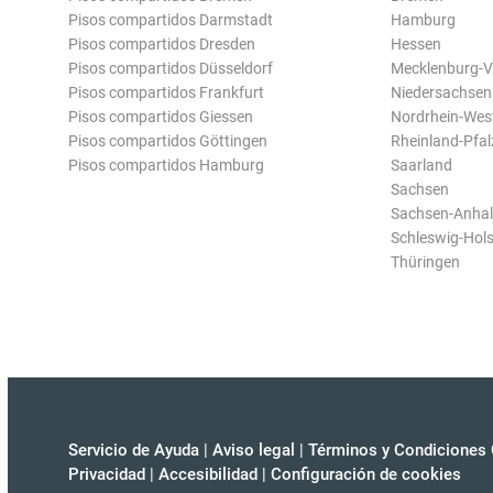
Pisos compartidos Darmstadt
Hamburg
Pisos compartidos Dresden
Hessen
Pisos compartidos Düsseldorf
Mecklenburg-
Pisos compartidos Frankfurt
Niedersachsen
Pisos compartidos Giessen
Nordrhein-Wes
Pisos compartidos Göttingen
Rheinland-Pfal
Pisos compartidos Hamburg
Saarland
Sachsen
Sachsen-Anhal
Schleswig-Hols
Thüringen
Servicio de Ayuda
|
Aviso legal
|
Términos y Condiciones 
Privacidad
|
Accesibilidad
|
Configuración de cookies