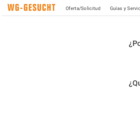
Oferta/Solicitud
Guías y Servi
Po
¿Po
fav
co
qu
¿Qu
es
hu