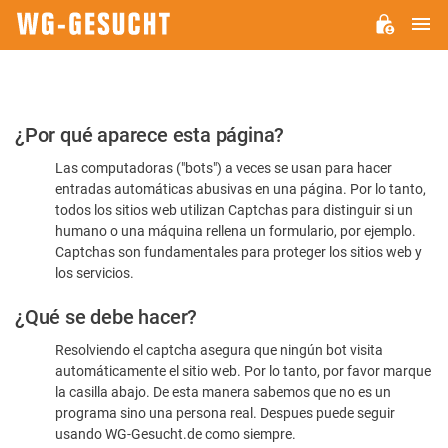
M
WG-
GESUCHT.DE
Por
¿Por qué aparece esta página?
favor,
Las computadoras ("bots") a veces se usan para hacer
confirme
entradas automáticas abusivas en una página. Por lo tanto,
que
todos los sitios web utilizan Captchas para distinguir si un
es
humano o una máquina rellena un formulario, por ejemplo.
Captchas son fundamentales para proteger los sitios web y
humano
los servicios.
¿Qué se debe hacer?
Resolviendo el captcha asegura que ningún bot visita
automáticamente el sitio web. Por lo tanto, por favor marque
la casilla abajo. De esta manera sabemos que no es un
programa sino una persona real. Despues puede seguir
usando WG-Gesucht.de como siempre.