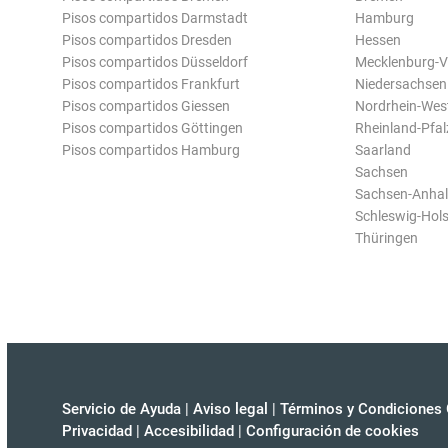
Pisos compartidos Darmstadt
Hamburg
Pisos compartidos Dresden
Hessen
Pisos compartidos Düsseldorf
Mecklenburg-
Pisos compartidos Frankfurt
Niedersachsen
Pisos compartidos Giessen
Nordrhein-Wes
Pisos compartidos Göttingen
Rheinland-Pfal
Pisos compartidos Hamburg
Saarland
Sachsen
Sachsen-Anhal
Schleswig-Hols
Thüringen
Servicio de Ayuda
|
Aviso legal
|
Términos y Condiciones 
Privacidad
|
Accesibilidad
|
Configuración de cookies