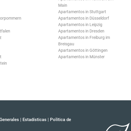
Main
Apartamentos in Stuttgart
Vorpommern
Apartamentos in Düsseldorf
Apartamentos in Leipzig
tfalen
Apartamentos in Dresden
z
Apartamentos in Freiburg im
Breisgau
Apartamentos in Göttingen
t
Apartamentos in Münster
tein
Generales
|
Estadísticas
|
Política de