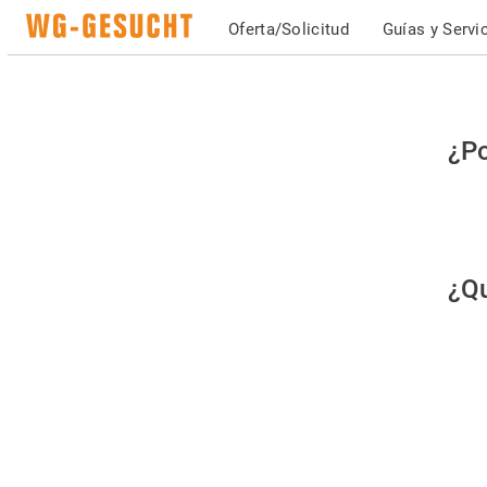
Oferta/Solicitud
Guías y Servi
Po
¿Po
fav
co
qu
¿Qu
es
hu