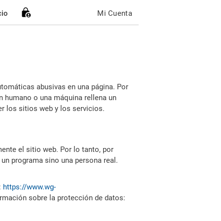
cio
Mi Cuenta
utomáticas abusivas en una página. Por
i un humano o una máquina rellena un
 los sitios web y los servicios.
nte el sitio web. Por lo tanto, por
 un programa sino una persona real.
:
https://www.wg-
ormación sobre la protección de datos: