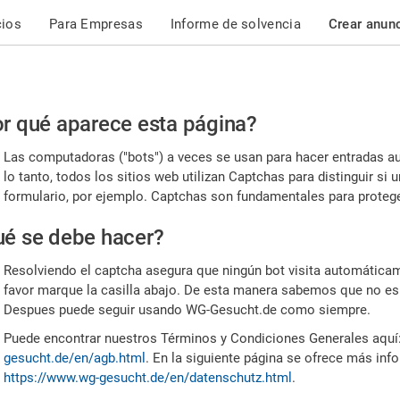
cios
Para Empresas
Informe de solvencia
Crear anun
r
r qué aparece esta página?
or,
Las computadoras ("bots") a veces se usan para hacer entradas a
nfirme
lo tanto, todos los sitios web utilizan Captchas para distinguir s
formulario, por ejemplo. Captchas son fundamentales para proteger
e
é se debe hacer?
mano
Resolviendo el captcha asegura que ningún bot visita automáticame
favor marque la casilla abajo. De esta manera sabemos que no es
Despues puede seguir usando WG-Gesucht.de como siempre.
Puede encontrar nuestros Términos y Condiciones Generales aquí
gesucht.de/en/agb.html
. En la siguiente página se ofrece más inf
https://www.wg-gesucht.de/en/datenschutz.html
.