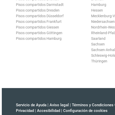
Pisos compartidos Darmstadt
Hamburg
Pisos compartidos Dresden
Hessen
Pisos compartidos Düsseldorf
Mecklenburg-
Pisos compartidos Frankfurt
Niedersachsen
Pisos compartidos Giessen
Nordrhein-Wes
Pisos compartidos Göttingen
Rheinland-Pfal
Pisos compartidos Hamburg
Saarland
Sachsen
Sachsen-Anhal
Schleswig-Hols
Thüringen
Servicio de Ayuda
|
Aviso legal
|
Términos y Condiciones 
Privacidad
|
Accesibilidad
|
Configuración de cookies