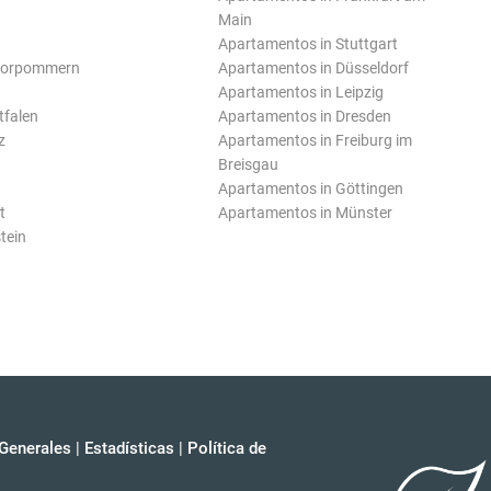
Main
Apartamentos in Stuttgart
Vorpommern
Apartamentos in Düsseldorf
Apartamentos in Leipzig
tfalen
Apartamentos in Dresden
z
Apartamentos in Freiburg im
Breisgau
Apartamentos in Göttingen
t
Apartamentos in Münster
tein
Generales
|
Estadísticas
|
Política de