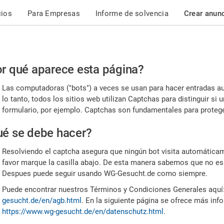
cios
Para Empresas
Informe de solvencia
Crear anun
r
r qué aparece esta página?
or,
Las computadoras ("bots") a veces se usan para hacer entradas a
nfirme
lo tanto, todos los sitios web utilizan Captchas para distinguir s
formulario, por ejemplo. Captchas son fundamentales para proteger
e
é se debe hacer?
mano
Resolviendo el captcha asegura que ningún bot visita automáticame
favor marque la casilla abajo. De esta manera sabemos que no es
Despues puede seguir usando WG-Gesucht.de como siempre.
Puede encontrar nuestros Términos y Condiciones Generales aquí
gesucht.de/en/agb.html
. En la siguiente página se ofrece más inf
https://www.wg-gesucht.de/en/datenschutz.html
.