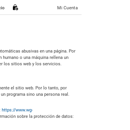
cio
Mi Cuenta
utomáticas abusivas en una página. Por
i un humano o una máquina rellena un
 los sitios web y los servicios.
nte el sitio web. Por lo tanto, por
 un programa sino una persona real.
:
https://www.wg-
ormación sobre la protección de datos: