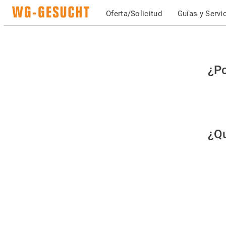
Oferta/Solicitud
Guías y Servi
Po
¿Po
fav
co
qu
¿Qu
es
hu