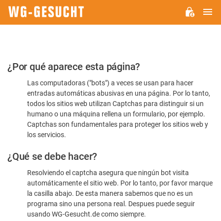
M
WG-
GESUCHT.DE
Por
¿Por qué aparece esta página?
favor,
Las computadoras ("bots") a veces se usan para hacer
confirme
entradas automáticas abusivas en una página. Por lo tanto,
que
todos los sitios web utilizan Captchas para distinguir si un
es
humano o una máquina rellena un formulario, por ejemplo.
Captchas son fundamentales para proteger los sitios web y
humano
los servicios.
¿Qué se debe hacer?
Resolviendo el captcha asegura que ningún bot visita
automáticamente el sitio web. Por lo tanto, por favor marque
la casilla abajo. De esta manera sabemos que no es un
programa sino una persona real. Despues puede seguir
usando WG-Gesucht.de como siempre.