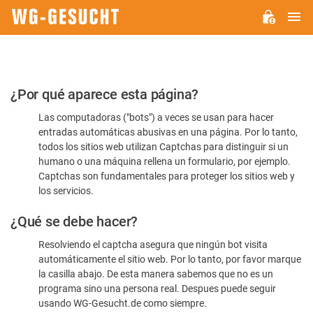
M
WG-
GESUCHT.DE
Por
¿Por qué aparece esta página?
favor,
Las computadoras ("bots") a veces se usan para hacer
confirme
entradas automáticas abusivas en una página. Por lo tanto,
que
todos los sitios web utilizan Captchas para distinguir si un
es
humano o una máquina rellena un formulario, por ejemplo.
Captchas son fundamentales para proteger los sitios web y
humano
los servicios.
¿Qué se debe hacer?
Resolviendo el captcha asegura que ningún bot visita
automáticamente el sitio web. Por lo tanto, por favor marque
la casilla abajo. De esta manera sabemos que no es un
programa sino una persona real. Despues puede seguir
usando WG-Gesucht.de como siempre.