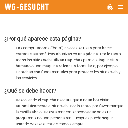
M
WG-
GESUCHT.DE
Por
¿Por qué aparece esta página?
favor,
Las computadoras ("bots") a veces se usan para hacer
confirme
entradas automáticas abusivas en una página. Por lo tanto,
que
todos los sitios web utilizan Captchas para distinguir si un
es
humano o una máquina rellena un formulario, por ejemplo.
Captchas son fundamentales para proteger los sitios web y
humano
los servicios.
¿Qué se debe hacer?
Resolviendo el captcha asegura que ningún bot visita
automáticamente el sitio web. Por lo tanto, por favor marque
la casilla abajo. De esta manera sabemos que no es un
programa sino una persona real. Despues puede seguir
usando WG-Gesucht.de como siempre.