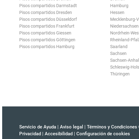
Pisos compartidos Darmstadt
Hamburg
Pisos compartidos Dresden
Hessen
Pisos compartidos Düsseldorf
Mecklenburg-
Pisos compartidos Frankfurt
Niedersachsen
Pisos compartidos Giessen
Nordrhein-Wes
Pisos compartidos Göttingen
Rheinland-Pfal
Pisos compartidos Hamburg
Saarland
Sachsen
Sachsen-Anhal
Schleswig-Hols
Thüringen
Servicio de Ayuda
|
Aviso legal
|
Términos y Condiciones 
Privacidad
|
Accesibilidad
|
Configuración de cookies