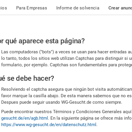
cios
Para Empresas
Informe de solvencia
Crear anun
r
r qué aparece esta página?
or,
Las computadoras ("bots") a veces se usan para hacer entradas a
nfirme
lo tanto, todos los sitios web utilizan Captchas para distinguir s
formulario, por ejemplo. Captchas son fundamentales para proteger
e
é se debe hacer?
mano
Resolviendo el captcha asegura que ningún bot visita automáticame
favor marque la casilla abajo. De esta manera sabemos que no es
Despues puede seguir usando WG-Gesucht.de como siempre.
Puede encontrar nuestros Términos y Condiciones Generales aquí
gesucht.de/en/agb.html
. En la siguiente página se ofrece más inf
https://www.wg-gesucht.de/en/datenschutz.html
.