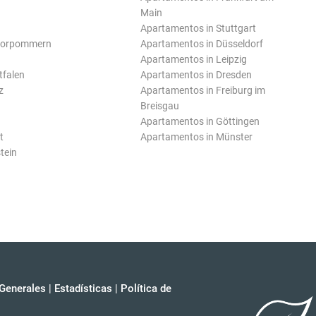
Main
Apartamentos in Stuttgart
Vorpommern
Apartamentos in Düsseldorf
Apartamentos in Leipzig
tfalen
Apartamentos in Dresden
z
Apartamentos in Freiburg im
Breisgau
Apartamentos in Göttingen
t
Apartamentos in Münster
tein
Generales
|
Estadísticas
|
Política de