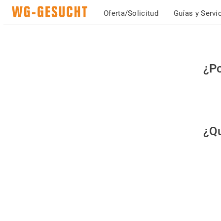
Oferta/Solicitud
Guías y Servi
Po
¿Po
fav
co
qu
¿Qu
es
hu