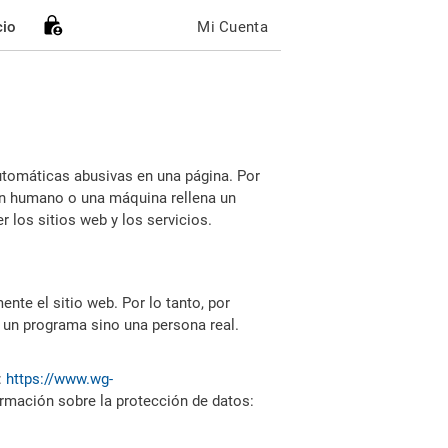
cio
Mi Cuenta
utomáticas abusivas en una página. Por
i un humano o una máquina rellena un
 los sitios web y los servicios.
nte el sitio web. Por lo tanto, por
 un programa sino una persona real.
:
https://www.wg-
ormación sobre la protección de datos: