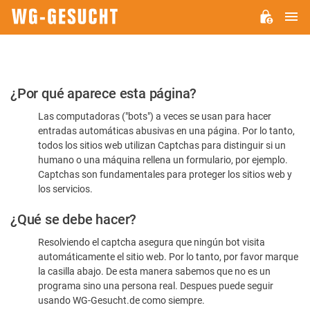
M
WG-
GESUCHT.DE
Por
¿Por qué aparece esta página?
favor,
Las computadoras ("bots") a veces se usan para hacer
confirme
entradas automáticas abusivas en una página. Por lo tanto,
que
todos los sitios web utilizan Captchas para distinguir si un
es
humano o una máquina rellena un formulario, por ejemplo.
Captchas son fundamentales para proteger los sitios web y
humano
los servicios.
¿Qué se debe hacer?
Resolviendo el captcha asegura que ningún bot visita
automáticamente el sitio web. Por lo tanto, por favor marque
la casilla abajo. De esta manera sabemos que no es un
programa sino una persona real. Despues puede seguir
usando WG-Gesucht.de como siempre.