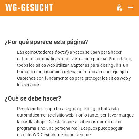
M
WG-
GESUCHT.DE
Por
¿Por qué aparece esta página?
favor,
Las computadoras ("bots") a veces se usan para hacer
confirme
entradas automáticas abusivas en una página. Por lo tanto,
que
todos los sitios web utilizan Captchas para distinguir si un
es
humano o una máquina rellena un formulario, por ejemplo.
Captchas son fundamentales para proteger los sitios web y
humano
los servicios.
¿Qué se debe hacer?
Resolviendo el captcha asegura que ningún bot visita
automáticamente el sitio web. Por lo tanto, por favor marque
la casilla abajo. De esta manera sabemos que no es un
programa sino una persona real. Despues puede seguir
usando WG-Gesucht.de como siempre.