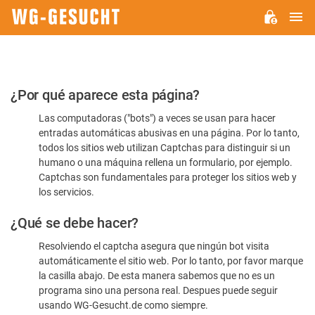
M
WG-
GESUCHT.DE
Por
¿Por qué aparece esta página?
favor,
Las computadoras ("bots") a veces se usan para hacer
confirme
entradas automáticas abusivas en una página. Por lo tanto,
que
todos los sitios web utilizan Captchas para distinguir si un
es
humano o una máquina rellena un formulario, por ejemplo.
Captchas son fundamentales para proteger los sitios web y
humano
los servicios.
¿Qué se debe hacer?
Resolviendo el captcha asegura que ningún bot visita
automáticamente el sitio web. Por lo tanto, por favor marque
la casilla abajo. De esta manera sabemos que no es un
programa sino una persona real. Despues puede seguir
usando WG-Gesucht.de como siempre.