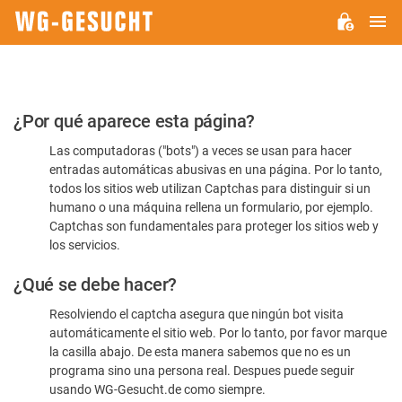
M
WG-
GESUCHT.DE
Por
¿Por qué aparece esta página?
favor,
Las computadoras ("bots") a veces se usan para hacer
confirme
entradas automáticas abusivas en una página. Por lo tanto,
que
todos los sitios web utilizan Captchas para distinguir si un
es
humano o una máquina rellena un formulario, por ejemplo.
Captchas son fundamentales para proteger los sitios web y
humano
los servicios.
¿Qué se debe hacer?
Resolviendo el captcha asegura que ningún bot visita
automáticamente el sitio web. Por lo tanto, por favor marque
la casilla abajo. De esta manera sabemos que no es un
programa sino una persona real. Despues puede seguir
usando WG-Gesucht.de como siempre.