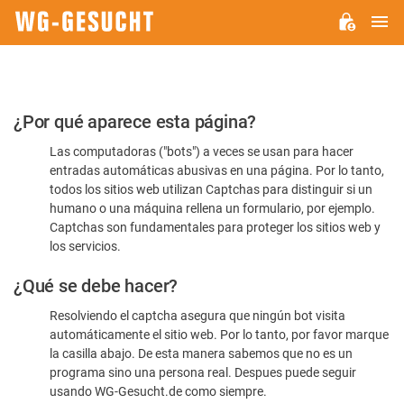
M
WG-
GESUCHT.DE
Por
¿Por qué aparece esta página?
favor,
Las computadoras ("bots") a veces se usan para hacer
confirme
entradas automáticas abusivas en una página. Por lo tanto,
que
todos los sitios web utilizan Captchas para distinguir si un
es
humano o una máquina rellena un formulario, por ejemplo.
Captchas son fundamentales para proteger los sitios web y
humano
los servicios.
¿Qué se debe hacer?
Resolviendo el captcha asegura que ningún bot visita
automáticamente el sitio web. Por lo tanto, por favor marque
la casilla abajo. De esta manera sabemos que no es un
programa sino una persona real. Despues puede seguir
usando WG-Gesucht.de como siempre.