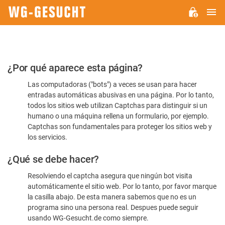
M
WG-
GESUCHT.DE
Por
¿Por qué aparece esta página?
favor,
Las computadoras ("bots") a veces se usan para hacer
confirme
entradas automáticas abusivas en una página. Por lo tanto,
que
todos los sitios web utilizan Captchas para distinguir si un
es
humano o una máquina rellena un formulario, por ejemplo.
Captchas son fundamentales para proteger los sitios web y
humano
los servicios.
¿Qué se debe hacer?
Resolviendo el captcha asegura que ningún bot visita
automáticamente el sitio web. Por lo tanto, por favor marque
la casilla abajo. De esta manera sabemos que no es un
programa sino una persona real. Despues puede seguir
usando WG-Gesucht.de como siempre.