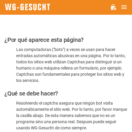
M
WG-
GESUCHT.DE
Por
¿Por qué aparece esta página?
favor,
Las computadoras ("bots") a veces se usan para hacer
confirme
entradas automáticas abusivas en una página. Por lo tanto,
que
todos los sitios web utilizan Captchas para distinguir si un
es
humano o una máquina rellena un formulario, por ejemplo.
Captchas son fundamentales para proteger los sitios web y
humano
los servicios.
¿Qué se debe hacer?
Resolviendo el captcha asegura que ningún bot visita
automáticamente el sitio web. Por lo tanto, por favor marque
la casilla abajo. De esta manera sabemos que no es un
programa sino una persona real. Despues puede seguir
usando WG-Gesucht.de como siempre.