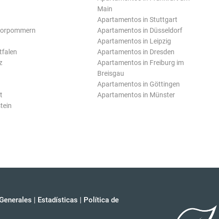
Main
Apartamentos in Stuttgart
Vorpommern
Apartamentos in Düsseldorf
Apartamentos in Leipzig
tfalen
Apartamentos in Dresden
z
Apartamentos in Freiburg im
Breisgau
Apartamentos in Göttingen
t
Apartamentos in Münster
tein
Generales
|
Estadísticas
|
Política de