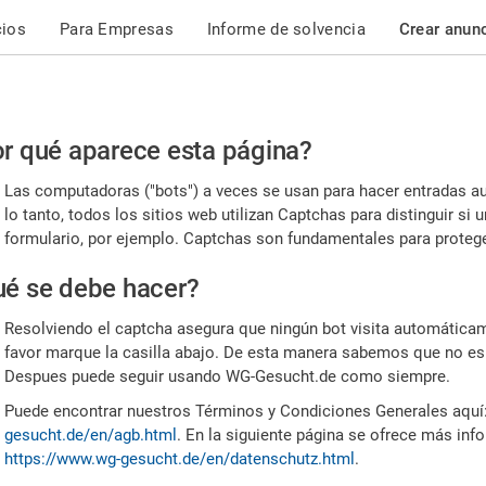
cios
Para Empresas
Informe de solvencia
Crear anun
r
r qué aparece esta página?
or,
Las computadoras ("bots") a veces se usan para hacer entradas a
nfirme
lo tanto, todos los sitios web utilizan Captchas para distinguir s
formulario, por ejemplo. Captchas son fundamentales para proteger
e
é se debe hacer?
mano
Resolviendo el captcha asegura que ningún bot visita automáticame
favor marque la casilla abajo. De esta manera sabemos que no es
Despues puede seguir usando WG-Gesucht.de como siempre.
Puede encontrar nuestros Términos y Condiciones Generales aquí
gesucht.de/en/agb.html
. En la siguiente página se ofrece más inf
https://www.wg-gesucht.de/en/datenschutz.html
.