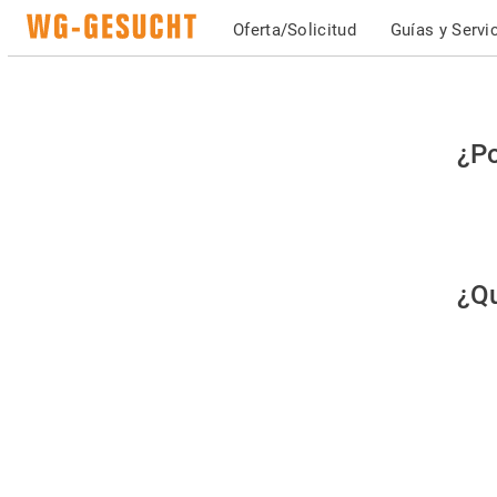
Oferta/Solicitud
Guías y Servi
Po
¿Po
fav
co
qu
¿Qu
es
hu