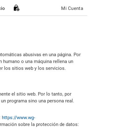
cio
Mi Cuenta
utomáticas abusivas en una página. Por
i un humano o una máquina rellena un
 los sitios web y los servicios.
nte el sitio web. Por lo tanto, por
 un programa sino una persona real.
:
https://www.wg-
ormación sobre la protección de datos: