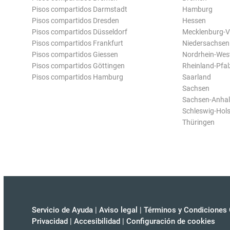
Pisos compartidos Darmstadt
Hamburg
Pisos compartidos Dresden
Hessen
Pisos compartidos Düsseldorf
Mecklenburg-
Pisos compartidos Frankfurt
Niedersachsen
Pisos compartidos Giessen
Nordrhein-Wes
Pisos compartidos Göttingen
Rheinland-Pfal
Pisos compartidos Hamburg
Saarland
Sachsen
Sachsen-Anhal
Schleswig-Hols
Thüringen
Servicio de Ayuda
|
Aviso legal
|
Términos y Condiciones 
Privacidad
|
Accesibilidad
|
Configuración de cookies